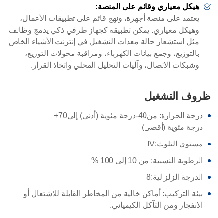
هيكل معياري وقائم على المنصة:
يعتمد على منصة أجهزة، ونهج قائم على تطبيقات الأعمال،
وهيكل معياري. يمكن تطبيقه كجهاز طرفي ذكي يدمج وظائف
مثل استشعار حالة معدات التشغيل في إنترنت الأشياء الخاص
بالتوزيع، وجمع بيانات الكهرباء، ومراقبة محولات التوزيع،
وشبكات الاتصال، وآليات التحليل المحلي واتخاذ القرار.
ظروف التشغيل
درجة الحرارة: من
-40
درجة مئوية (أدنى) إلى
+70
درجة مئوية (أقصى)
مستوى التلوث
:
IV
الرطوبة النسبية: من 10 إلى 100 %
الدرجة الزلزالية
:
8
بيئة التركيب: أماكن خالية من المخاطر القابلة للاشتعال أو
الانفجار ومن التآكل الكيميائي.