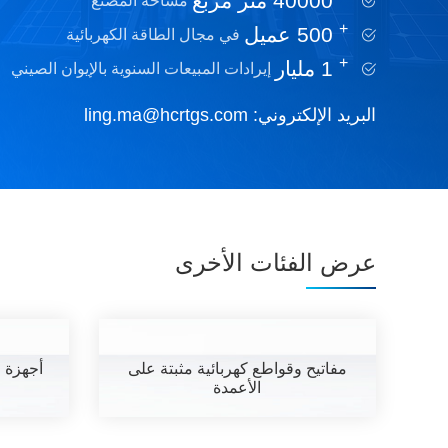
40000
متر مربع
مساحة المصنع
+
500
عميل
في مجال الطاقة الكهربائية
+
1
مليار
إيرادات المبيعات السنوية بالإيوان الصيني
البريد الإلكتروني:
ling.ma@hcrtgs.com
عرض الفئات الأخرى
مفاتيح وقواطع كهربائية مثبتة على
أجهزة ق
الأعمدة