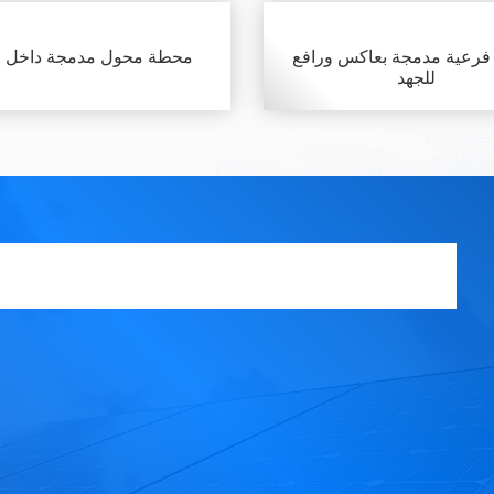
رعية مدمجة بعاكس ورافع
محطة محول مدمجة داخل ح
للجهد