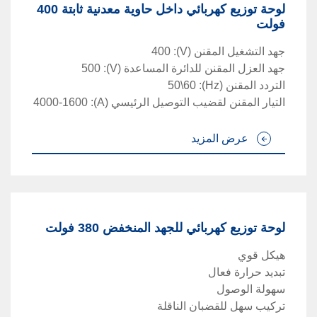
لوحة توزيع كهربائي داخل حاوية معدنية ثابتة 400
فولت
جهد التشغيل المقنن
(V)
:
400
جهد العزل المقنن للدائرة المساعدة
(V)
:
500
التردد المقنن
(Hz)
:
50\60
التيار المقنن لقضيب التوصيل الرئيسي
(A)
:
4000-1600
عرض المزيد
لوحة توزيع كهربائي للجهد المنخفض 380 فولت
هيكل قوي
تبديد حرارة فعال
سهولة الوصول
تركيب سهل للقضبان الناقلة