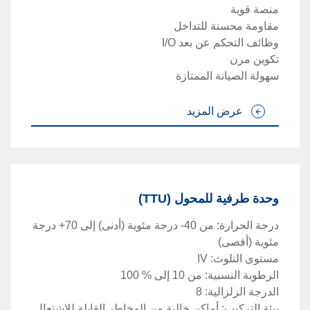
منصة قوية
مقاومة محسنة للتداخل
وظائف التحكم عن بعد
I/O
تكوين مرن
سهولة الصيانة الممتازة
عرض المزيد
وحدة طرفية للمحول (TTU)
درجة الحرارة: من
-40
درجة مئوية (أدنى) إلى
+70
درجة
مئوية (أقصى)
مستوى التلوث
:
IV
الرطوبة النسبية: من 10 إلى
100 %
الدرجة الزلزالية
:
8
بيئة التركيب: أماكن خالية من المخاطر القابلة للاشتعال